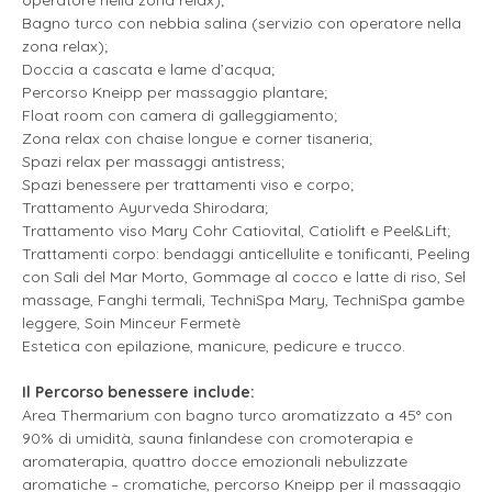
operatore nella zona relax);
Bagno turco con nebbia salina (servizio con operatore nella
zona relax);
Doccia a cascata e lame d’acqua;
Percorso Kneipp per massaggio plantare;
Float room con camera di galleggiamento;
Zona relax con chaise longue e corner tisaneria;
Spazi relax per massaggi antistress;
Spazi benessere per trattamenti viso e corpo;
Trattamento Ayurveda Shirodara;
Trattamento viso Mary Cohr Catiovital, Catiolift e Peel&Lift;
Trattamenti corpo: bendaggi anticellulite e tonificanti, Peeling
con Sali del Mar Morto, Gommage al cocco e latte di riso, Sel
massage, Fanghi termali, TechniSpa Mary, TechniSpa gambe
leggere, Soin Minceur Fermetè
Estetica con epilazione, manicure, pedicure e trucco.
Il Percorso benessere include:
Area Thermarium con bagno turco aromatizzato a 45° con
90% di umidità, sauna finlandese con cromoterapia e
aromaterapia, quattro docce emozionali nebulizzate
aromatiche – cromatiche, percorso Kneipp per il massaggio