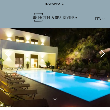
IL GRUPPO
CASTELSARDO HOTELS
HOTEL RIVIERA
ITA
SPA RIVIERA
JANUS HOTEL
ITA
RISTORANTE FOFO
ENG